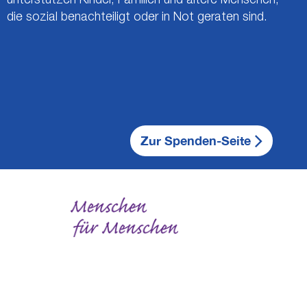
die sozial benachteiligt oder in Not geraten sind.
Zur Spenden-Seite
eser Nachricht
zu dies
nach oben
Pfeil nach oben